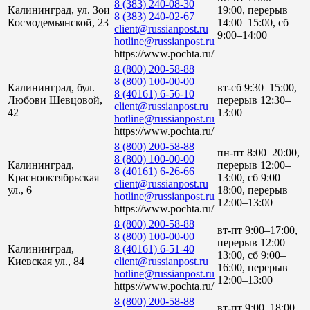
8 (383) 240-08-30
Калининград, ул. Зои
19:00, перерыв
8 (383) 240-02-67
Космодемьянской, 23
14:00–15:00, сб
client@russianpost.ru
9:00–14:00
hotline@russianpost.ru
https://www.pochta.ru/
8 (800) 200-58-88
8 (800) 100-00-00
Калининград, бул.
вт-сб 9:30–15:00,
8 (40161) 6-56-10
Любови Шевцовой,
перерыв 12:30–
client@russianpost.ru
42
13:00
hotline@russianpost.ru
https://www.pochta.ru/
8 (800) 200-58-88
пн-пт 8:00–20:00,
8 (800) 100-00-00
Калининград,
перерыв 12:00–
8 (40161) 6-26-66
Краснооктябрьская
13:00, сб 9:00–
client@russianpost.ru
ул., 6
18:00, перерыв
hotline@russianpost.ru
12:00–13:00
https://www.pochta.ru/
8 (800) 200-58-88
вт-пт 9:00–17:00,
8 (800) 100-00-00
перерыв 12:00–
Калининград,
8 (40161) 6-51-40
13:00, сб 9:00–
Киевская ул., 84
client@russianpost.ru
16:00, перерыв
hotline@russianpost.ru
12:00–13:00
https://www.pochta.ru/
8 (800) 200-58-88
вт-пт 9:00–18:00,