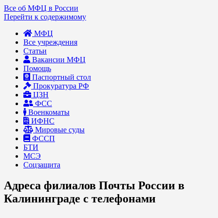
Все об МФЦ в России
Перейти к содержимому
МФЦ
Все учреждения
Статьи
Вакансии МФЦ
Помощь
Паспортный стол
Прокуратура РФ
ЦЗН
ФСС
Военкоматы
ИФНС
Мировые суды
ФССП
БТИ
МСЭ
Соцзащита
Адреса филиалов Почты России в
Калининграде с телефонами