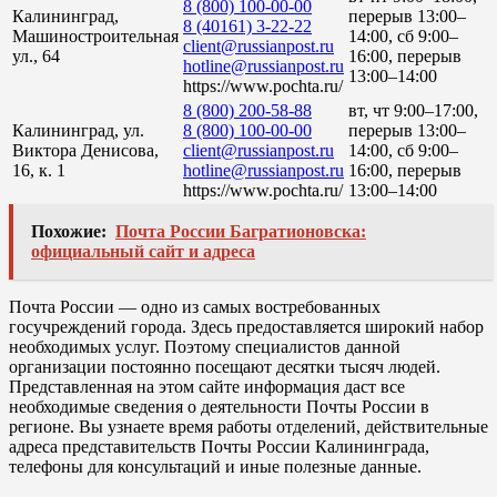
8 (800) 100-00-00
Калининград,
перерыв 13:00–
8 (40161) 3-22-22
Машиностроительная
14:00, сб 9:00–
client@russianpost.ru
ул., 64
16:00, перерыв
hotline@russianpost.ru
13:00–14:00
https://www.pochta.ru/
8 (800) 200-58-88
вт, чт 9:00–17:00,
Калининград, ул.
8 (800) 100-00-00
перерыв 13:00–
Виктора Денисова,
client@russianpost.ru
14:00, сб 9:00–
16, к. 1
hotline@russianpost.ru
16:00, перерыв
https://www.pochta.ru/
13:00–14:00
Похожие:
Почта России Багратионовска:
официальный сайт и адреса
Почта России — одно из самых востребованных
госучреждений города. Здесь предоставляется широкий набор
необходимых услуг. Поэтому специалистов данной
организации постоянно посещают десятки тысяч людей.
Представленная на этом сайте информация даст все
необходимые сведения о деятельности Почты России в
регионе. Вы узнаете время работы отделений, действительные
адреса представительств Почты России Калининграда,
телефоны для консультаций и иные полезные данные.