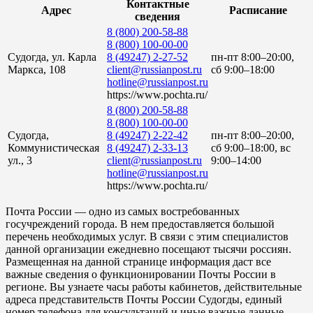
Контактные
Адрес
Расписание
сведения
8 (800) 200-58-88
8 (800) 100-00-00
Судогда, ул. Карла
8 (49247) 2-27-52
пн-пт 8:00–20:00,
Маркса, 108
client@russianpost.ru
сб 9:00–18:00
hotline@russianpost.ru
https://www.pochta.ru/
8 (800) 200-58-88
8 (800) 100-00-00
Судогда,
8 (49247) 2-22-42
пн-пт 8:00–20:00,
Коммунистическая
8 (49247) 2-33-13
сб 9:00–18:00, вс
ул., 3
client@russianpost.ru
9:00–14:00
hotline@russianpost.ru
https://www.pochta.ru/
Почта России — одно из самых востребованных
госучреждений города. В нем предоставляется большой
перечень необходимых услуг. В связи с этим специалистов
данной организации ежедневно посещают тысячи россиян.
Размещенная на данной странице информация даст все
важные сведения о функционировании Почты России в
регионе. Вы узнаете часы работы кабинетов, действительные
адреса представительств Почты России Судогды, единый
номер телефона для консультаций и иные важные данные.