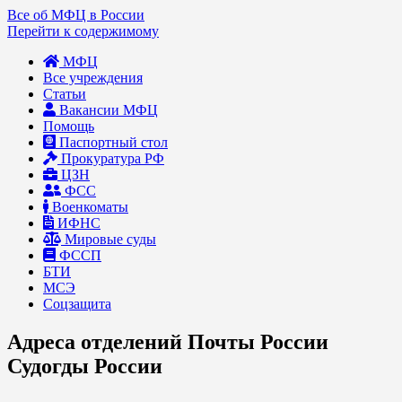
Все об МФЦ в России
Перейти к содержимому
МФЦ
Все учреждения
Статьи
Вакансии МФЦ
Помощь
Паспортный стол
Прокуратура РФ
ЦЗН
ФСС
Военкоматы
ИФНС
Мировые суды
ФССП
БТИ
МСЭ
Соцзащита
Адреса отделений Почты России
Судогды России