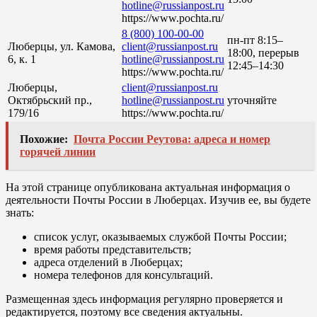
hotline@russianpost.ru
https://www.pochta.ru/
8 (800) 100-00-00
пн-пт 8:15–
Люберцы, ул. Камова,
client@russianpost.ru
18:00, перерыв
6, к. 1
hotline@russianpost.ru
12:45–14:30
https://www.pochta.ru/
Люберцы,
client@russianpost.ru
Октябрьский пр.,
hotline@russianpost.ru
уточняйте
179/16
https://www.pochta.ru/
Похожие:
Почта России Реутова: адреса и номер
горячей линии
На этой странице опубликована актуальная информация о
деятельности Почты России в Люберцах. Изучив ее, вы будете
знать:
список услуг, оказываемых службой Почты России;
время работы представительств;
адреса отделений в Люберцах;
номера телефонов для консультаций.
Размещенная здесь информация регулярно проверяется и
редактируется, поэтому все сведения актуальны.