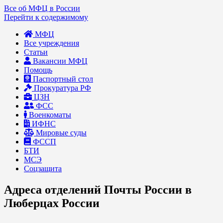
Все об МФЦ в России
Перейти к содержимому
МФЦ
Все учреждения
Статьи
Вакансии МФЦ
Помощь
Паспортный стол
Прокуратура РФ
ЦЗН
ФСС
Военкоматы
ИФНС
Мировые суды
ФССП
БТИ
МСЭ
Соцзащита
Адреса отделений Почты России в
Люберцах России