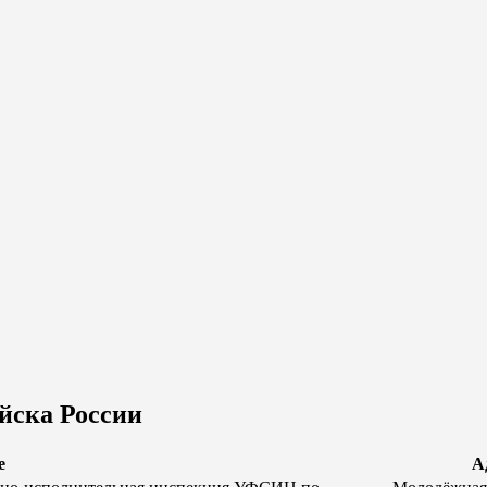
йска России
е
А