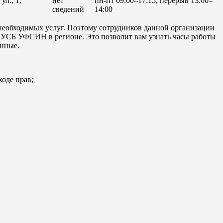
л., 1,
нет
пн-пт 09:00–17:15, перерыв 13:00–
сведений
14:00
еобходимых услуг. Поэтому сотрудников данной организации
и УСБ УФСИН в регионе. Это позволит вам узнать часы работы
анные.
ходе прав;