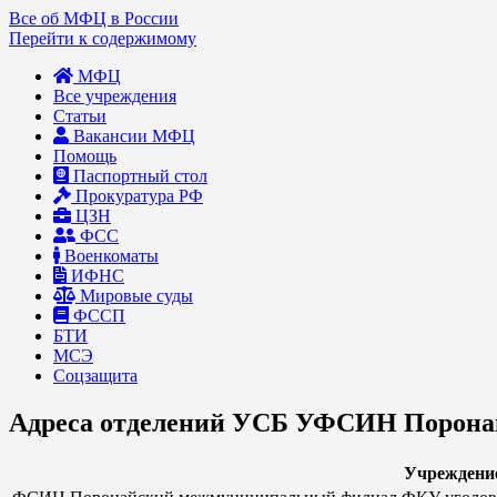
Все об МФЦ в России
Перейти к содержимому
МФЦ
Все учреждения
Статьи
Вакансии МФЦ
Помощь
Паспортный стол
Прокуратура РФ
ЦЗН
ФСС
Военкоматы
ИФНС
Мировые суды
ФССП
БТИ
МСЭ
Соцзащита
Адреса отделений УСБ УФСИН Порона
Учреждени