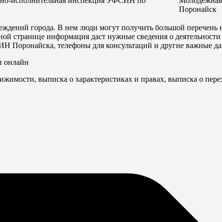
о-исполнительная инспекция УФСИН по
Молодёжная у
Поронайск
дений города. В нем люди могут получить большой перечень н
нной странице информация даст нужные сведения о деятельност
ИН Поронайска, телефоны для консультаций и другие важные д
и онлайн
ижимости, выписка о характеристиках и правах, выписка о пере