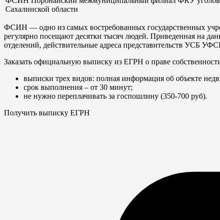
ФСИН Поронайский межмуниципальный филиал ФКУ уголовн
Сахалинской области
ФСИН — одно из самых востребованных государственных учреж
регулярно посещают десятки тысяч людей. Приведенная на да
отделений, действительные адреса представительств УСБ УФС
Заказать официальную выписку из ЕГРН о праве собственност
выписки трех видов: полная информация об объекте недв
срок выполнения – от 30 минут;
не нужно переплачивать за госпошлину (350-700 руб).
Получить выписку ЕГРН