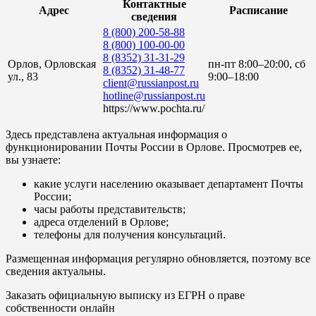
Контактные
Адрес
Расписание
сведения
8 (800) 200-58-88
8 (800) 100-00-00
8 (8352) 31-31-29
Орлов, Орловская
пн-пт 8:00–20:00, сб
8 (8352) 31-48-77
ул., 83
9:00–18:00
client@russianpost.ru
hotline@russianpost.ru
https://www.pochta.ru/
Здесь представлена актуальная информация о
функционировании Почты России в Орлове. Просмотрев ее,
вы узнаете:
какие услуги населению оказывает департамент Почты
России;
часы работы представительств;
адреса отделений в Орлове;
телефоны для получения консультаций.
Размещенная информация регулярно обновляется, поэтому все
сведения актуальны.
Заказать официальную выписку из ЕГРН о праве
собственности онлайн