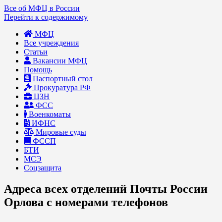
Все об МФЦ в России
Перейти к содержимому
МФЦ
Все учреждения
Статьи
Вакансии МФЦ
Помощь
Паспортный стол
Прокуратура РФ
ЦЗН
ФСС
Военкоматы
ИФНС
Мировые суды
ФССП
БТИ
МСЭ
Соцзащита
Адреса всех отделений Почты России
Орлова с номерами телефонов