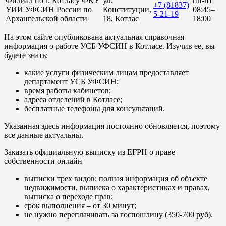
Филиал по г. Котласу ФКУ
ул.
пн-пт
+7 (81837)
УИИ УФСИН России по
Конституции,
08:45–
5-21-19
Архангельской области
18, Котлас
18:00
На этом сайте опубликована актуальная справочная
информация о работе УСБ УФСИН в Котласе. Изучив ее, вы
будете знать:
какие услуги физическим лицам предоставляет
департамент УСБ УФСИН;
время работы кабинетов;
адреса отделений в Котласе;
бесплатные телефоны для консультаций.
Указанная здесь информация постоянно обновляется, поэтому
все данные актуальны.
Заказать официальную выписку из ЕГРН о праве
собственности онлайн
выписки трех видов: полная информация об объекте
недвижимости, выписка о характеристиках и правах,
выписка о переходе прав;
срок выполнения – от 30 минут;
не нужно переплачивать за госпошлину (350-700 руб).