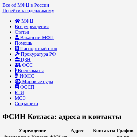
Все об МФЦ в России
Перейти к содержимому
МФЦ
Все учреждения
Статьи
Вакансии МФЦ
Помощь
Паспортный стол
Прокуратура РФ
ЦЗН
ФСС
Военкоматы
ИФНС
Мировые суды
ФССП
БТИ
МСЭ
Соцзащита
ФСИН Котласа: адреса и контакты
Учреждение
Адрес
Контакты
График