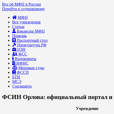
Все об МФЦ в России
Перейти к содержимому
МФЦ
Все учреждения
Статьи
Вакансии МФЦ
Помощь
Паспортный стол
Прокуратура РФ
ЦЗН
ФСС
Военкоматы
ИФНС
Мировые суды
ФССП
БТИ
МСЭ
Соцзащита
ФСИН Орлова: официальный портал и 
Учреждение