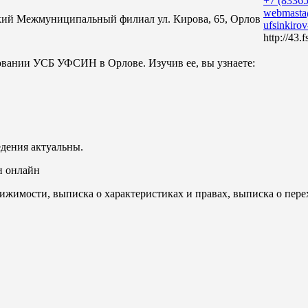
+7 (83365
webmasta
кий Межмуниципальный филиал
ул. Кирова, 65, Орлов
ufsinkiro
http://43.f
овании УСБ УФСИН в Орлове. Изучив ее, вы узнаете:
едения актуальны.
и онлайн
ижимости, выписка о характеристиках и правах, выписка о пере