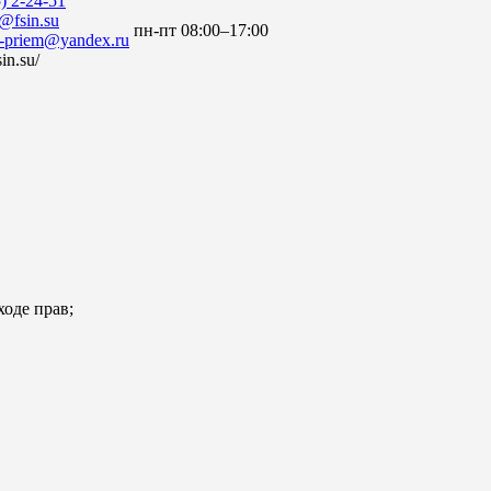
) 2-24-51
@fsin.su
пн-пт 08:00–17:00
v-priem@yandex.ru
sin.su/
ходе прав;