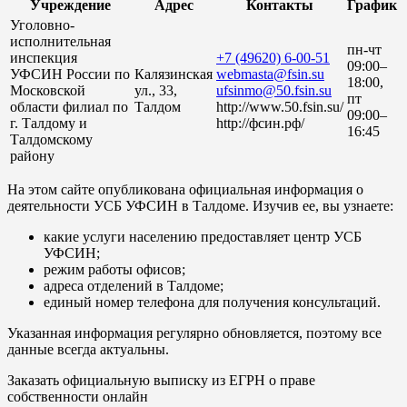
Учреждение
Адрес
Контакты
График
Уголовно-
исполнительная
пн-чт
инспекция
+7 (49620) 6-00-51
09:00–
УФСИН России по
Калязинская
webmasta@fsin.su
18:00,
Московской
ул., 33,
ufsinmo@50.fsin.su
пт
области филиал по
Талдом
http://www.50.fsin.su/
09:00–
г. Талдому и
http://фсин.рф/
16:45
Талдомскому
району
На этом сайте опубликована официальная информация о
деятельности УСБ УФСИН в Талдоме. Изучив ее, вы узнаете:
какие услуги населению предоставляет центр УСБ
УФСИН;
режим работы офисов;
адреса отделений в Талдоме;
единый номер телефона для получения консультаций.
Указанная информация регулярно обновляется, поэтому все
данные всегда актуальны.
Заказать официальную выписку из ЕГРН о праве
собственности онлайн