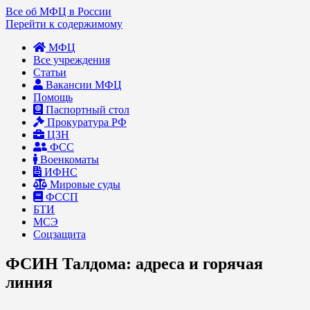
Все об МФЦ в России
Перейти к содержимому
МФЦ
Все учреждения
Статьи
Вакансии МФЦ
Помощь
Паспортный стол
Прокуратура РФ
ЦЗН
ФСС
Военкоматы
ИФНС
Мировые суды
ФССП
БТИ
МСЭ
Соцзащита
ФСИН Талдома: адреса и горячая
линия