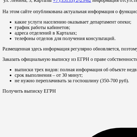
ул. Ленина, 3, Карталы
+7 (35133) 2-23-82
информация отсутст
На этом сайте опубликована актуальная информация о функцио
какие услуги населению оказывает департамент опеки;
график работы кабинетов;
адреса отделений в Карталах;
телефоны отделов для получения консультаций.
Размещенная здесь информация регулярно обновляется, поэтому
Заказать официальную выписку из ЕГРН о праве собственност
выписки трех видов: полная информация об объекте недв
срок выполнения – от 30 минут;
не нужно переплачивать за госпошлину (350-700 руб).
Получить выписку ЕГРН