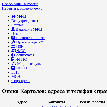
Все об МФЦ в России
Перейти к содержимому
МФЦ
Все учреждения
Статьи
Вакансии МФЦ
Помощь
Паспортный стол
Прокуратура РФ
ЦЗН
ФСС
Военкоматы
ИФНС
Мировые суды
ФССП
БТИ
МСЭ
Соцзащита
Опека Карталов: адреса и телефон спр
Адрес
Контакты
Режим работы