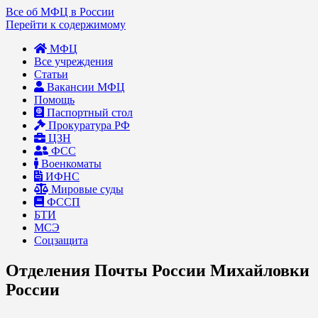
Все об МФЦ в России
Перейти к содержимому
МФЦ
Все учреждения
Статьи
Вакансии МФЦ
Помощь
Паспортный стол
Прокуратура РФ
ЦЗН
ФСС
Военкоматы
ИФНС
Мировые суды
ФССП
БТИ
МСЭ
Соцзащита
Отделения Почты России Михайловки
России