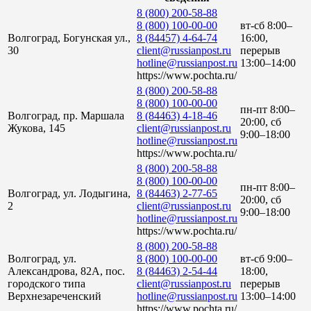
8 (800) 200-58-88
8 (800) 100-00-00
вт-сб 8:00–
Волгоград, Богунская ул.,
8 (84457) 4-64-74
16:00,
30
client@russianpost.ru
перерыв
hotline@russianpost.ru
13:00–14:00
https://www.pochta.ru/
8 (800) 200-58-88
8 (800) 100-00-00
пн-пт 8:00–
Волгоград, пр. Маршала
8 (84463) 4-18-46
20:00, сб
Жукова, 145
client@russianpost.ru
9:00–18:00
hotline@russianpost.ru
https://www.pochta.ru/
8 (800) 200-58-88
8 (800) 100-00-00
пн-пт 8:00–
Волгоград, ул. Лодыгина,
8 (84463) 2-77-65
20:00, сб
2
client@russianpost.ru
9:00–18:00
hotline@russianpost.ru
https://www.pochta.ru/
8 (800) 200-58-88
Волгоград, ул.
8 (800) 100-00-00
вт-сб 9:00–
Александрова, 82А, пос.
8 (84463) 2-54-44
18:00,
городского типа
client@russianpost.ru
перерыв
Верхнезареченский
hotline@russianpost.ru
13:00–14:00
https://www.pochta.ru/