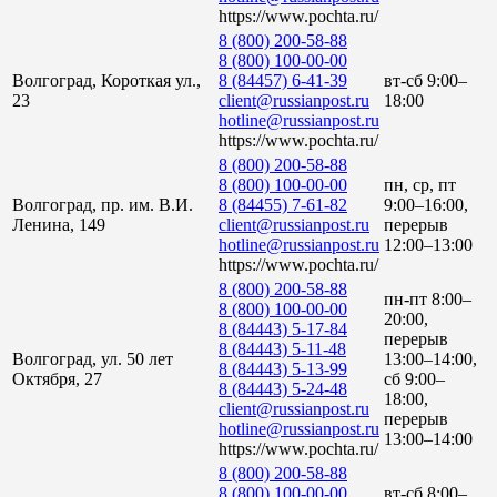
https://www.pochta.ru/
8 (800) 200-58-88
8 (800) 100-00-00
Волгоград, Короткая ул.,
8 (84457) 6-41-39
вт-сб 9:00–
23
client@russianpost.ru
18:00
hotline@russianpost.ru
https://www.pochta.ru/
8 (800) 200-58-88
8 (800) 100-00-00
пн, ср, пт
Волгоград, пр. им. В.И.
8 (84455) 7-61-82
9:00–16:00,
Ленина, 149
client@russianpost.ru
перерыв
hotline@russianpost.ru
12:00–13:00
https://www.pochta.ru/
8 (800) 200-58-88
пн-пт 8:00–
8 (800) 100-00-00
20:00,
8 (84443) 5-17-84
перерыв
8 (84443) 5-11-48
Волгоград, ул. 50 лет
13:00–14:00,
8 (84443) 5-13-99
Октября, 27
сб 9:00–
8 (84443) 5-24-48
18:00,
client@russianpost.ru
перерыв
hotline@russianpost.ru
13:00–14:00
https://www.pochta.ru/
8 (800) 200-58-88
8 (800) 100-00-00
вт-сб 8:00–