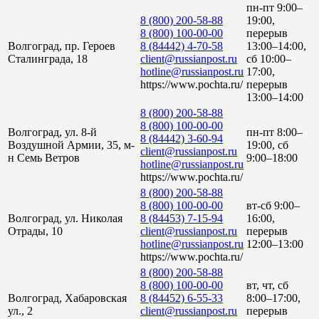
пн-пт 9:00–
8 (800) 200-58-88
19:00,
8 (800) 100-00-00
перерыв
Волгоград, пр. Героев
8 (84442) 4-70-58
13:00–14:00,
Сталинграда, 18
client@russianpost.ru
сб 10:00–
hotline@russianpost.ru
17:00,
https://www.pochta.ru/
перерыв
13:00–14:00
8 (800) 200-58-88
8 (800) 100-00-00
Волгоград, ул. 8-й
пн-пт 8:00–
8 (84442) 3-60-94
Воздушной Армии, 35, м-
19:00, сб
client@russianpost.ru
н Семь Ветров
9:00–18:00
hotline@russianpost.ru
https://www.pochta.ru/
8 (800) 200-58-88
8 (800) 100-00-00
вт-сб 9:00–
Волгоград, ул. Николая
8 (84453) 7-15-94
16:00,
Отрады, 10
client@russianpost.ru
перерыв
hotline@russianpost.ru
12:00–13:00
https://www.pochta.ru/
8 (800) 200-58-88
8 (800) 100-00-00
вт, чт, сб
Волгоград, Хабаровская
8 (84452) 6-55-33
8:00–17:00,
ул., 2
client@russianpost.ru
перерыв