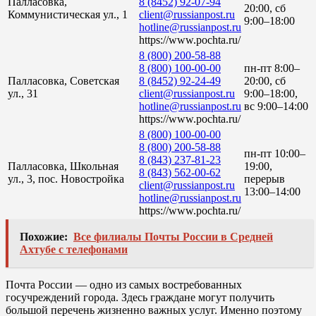
Палласовка,
8 (8452) 92-07-94
20:00, сб
Коммунистическая ул., 1
client@russianpost.ru
9:00–18:00
hotline@russianpost.ru
https://www.pochta.ru/
8 (800) 200-58-88
8 (800) 100-00-00
пн-пт 8:00–
Палласовка, Советская
8 (8452) 92-24-49
20:00, сб
ул., 31
client@russianpost.ru
9:00–18:00,
hotline@russianpost.ru
вс 9:00–14:00
https://www.pochta.ru/
8 (800) 100-00-00
8 (800) 200-58-88
пн-пт 10:00–
8 (843) 237-81-23
Палласовка, Школьная
19:00,
8 (843) 562-00-62
ул., 3, пос. Новостройка
перерыв
client@russianpost.ru
13:00–14:00
hotline@russianpost.ru
https://www.pochta.ru/
Похожие:
Все филиалы Почты России в Средней
Ахтубе с телефонами
Почта России — одно из самых востребованных
госучреждений города. Здесь граждане могут получить
большой перечень жизненно важных услуг. Именно поэтому