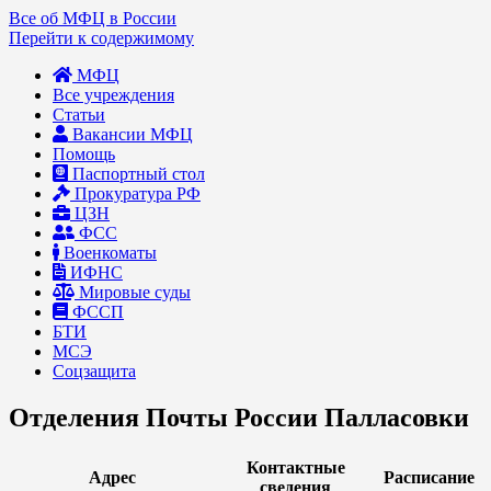
Все об МФЦ в России
Перейти к содержимому
МФЦ
Все учреждения
Статьи
Вакансии МФЦ
Помощь
Паспортный стол
Прокуратура РФ
ЦЗН
ФСС
Военкоматы
ИФНС
Мировые суды
ФССП
БТИ
МСЭ
Соцзащита
Отделения Почты России Палласовки
Контактные
Адрес
Расписание
сведения