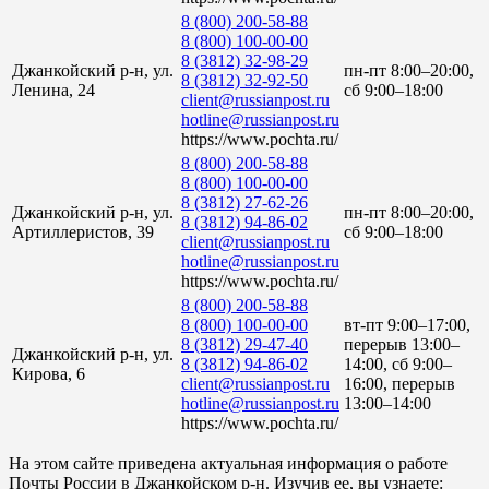
8 (800) 200-58-88
8 (800) 100-00-00
8 (3812) 32-98-29
Джанкойский р-н, ул.
пн-пт 8:00–20:00,
8 (3812) 32-92-50
Ленина, 24
сб 9:00–18:00
client@russianpost.ru
hotline@russianpost.ru
https://www.pochta.ru/
8 (800) 200-58-88
8 (800) 100-00-00
8 (3812) 27-62-26
Джанкойский р-н, ул.
пн-пт 8:00–20:00,
8 (3812) 94-86-02
Артиллеристов, 39
сб 9:00–18:00
client@russianpost.ru
hotline@russianpost.ru
https://www.pochta.ru/
8 (800) 200-58-88
8 (800) 100-00-00
вт-пт 9:00–17:00,
8 (3812) 29-47-40
перерыв 13:00–
Джанкойский р-н, ул.
8 (3812) 94-86-02
14:00, сб 9:00–
Кирова, 6
client@russianpost.ru
16:00, перерыв
hotline@russianpost.ru
13:00–14:00
https://www.pochta.ru/
На этом сайте приведена актуальная информация о работе
Почты России в Джанкойском р-н. Изучив ее, вы узнаете: