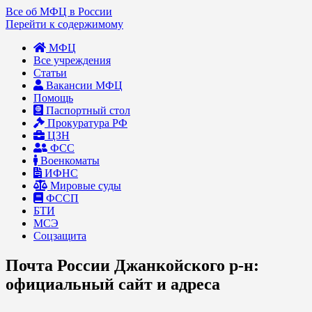
Все об МФЦ в России
Перейти к содержимому
МФЦ
Все учреждения
Статьи
Вакансии МФЦ
Помощь
Паспортный стол
Прокуратура РФ
ЦЗН
ФСС
Военкоматы
ИФНС
Мировые суды
ФССП
БТИ
МСЭ
Соцзащита
Почта России Джанкойского р-н:
официальный сайт и адреса