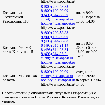
https://www.pochta.ru/
8 (800) 200-58-88
8 (800) 100-00-00
Коломна, ул.
пн-пт 8:00–
8 (498) 314-98-30
Октябрьской
17:00, перерыв
client@russianpost.ru
Революции, 188
13:00–14:00
hotline@russianpost.ru
https://www.pochta.ru/
8 (800) 200-58-88
8 (800) 100-00-00
8 (498) 314-60-08
пн-пт 8:00–
8 (498) 315-21-19
Коломна, бул. 800-
20:00, сб 9:00–
8 (498) 314-68-84
летия Коломны, 15
18:00, вс 9:00–
8 (498) 314-93-21
14:00
client@russianpost.ru
hotline@russianpost.ru
https://www.pochta.ru/
8 (800) 100-00-00
ежедневно,
Коломна, Московская
client@russianpost.ru
10:00–20:00,
область
hotline@russianpost.ru
перерыв 13:30–
https://www.pochta.ru/
14:30
На этой странице опубликована актуальная информация о
функционировании Почты России в Коломне. Изучив ее, вы
узнаете: