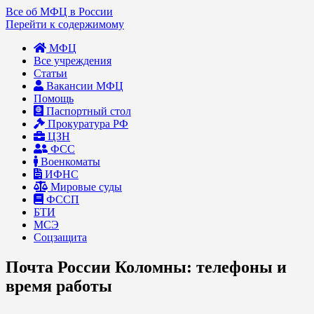
Все об МФЦ в России
Перейти к содержимому
МФЦ
Все учреждения
Статьи
Вакансии МФЦ
Помощь
Паспортный стол
Прокуратура РФ
ЦЗН
ФСС
Военкоматы
ИФНС
Мировые суды
ФССП
БТИ
МСЭ
Соцзащита
Почта России Коломны: телефоны и
время работы