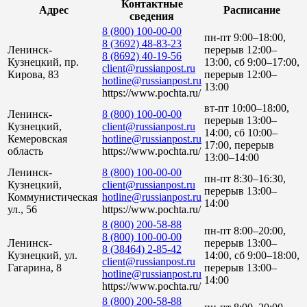
Контактные
Адрес
Расписание
сведения
8 (800) 100-00-00
пн-пт 9:00–18:00,
8 (3692) 48-83-23
Ленинск-
перерыв 12:00–
8 (8692) 40-19-56
Кузнецкий, пр.
13:00, сб 9:00–17:00,
client@russianpost.ru
Кирова, 83
перерыв 12:00–
hotline@russianpost.ru
13:00
https://www.pochta.ru/
вт-пт 10:00–18:00,
Ленинск-
8 (800) 100-00-00
перерыв 13:00–
Кузнецкий,
client@russianpost.ru
14:00, сб 10:00–
Кемеровская
hotline@russianpost.ru
17:00, перерыв
область
https://www.pochta.ru/
13:00–14:00
Ленинск-
8 (800) 100-00-00
пн-пт 8:30–16:30,
Кузнецкий,
client@russianpost.ru
перерыв 13:00–
Коммунистическая
hotline@russianpost.ru
14:00
ул., 56
https://www.pochta.ru/
8 (800) 200-58-88
пн-пт 8:00–20:00,
8 (800) 100-00-00
Ленинск-
перерыв 13:00–
8 (38464) 2-85-42
Кузнецкий, ул.
14:00, сб 9:00–18:00,
client@russianpost.ru
Гагарина, 8
перерыв 13:00–
hotline@russianpost.ru
14:00
https://www.pochta.ru/
8 (800) 200-58-88