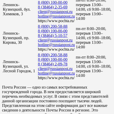
пн-пт 8:00–20:00,
8 (800) 100-00-00
Ленинск-
перерыв 13:00–
8 (38464) 2-35-69
Кузнецкий, бул.
14:00, сб 9:00–18:00,
client@russianpost.ru
Химиков, 3
перерыв 13:00–
hotline@russianpost.ru
14:00
https://www.pochta.ru/
8 (800) 200-58-88
пн-пт 8:00–20:00,
8 (800) 100-00-00
Ленинск-
перерыв 13:00–
8 (38464) 5-10-57
Кузнецкий, пр.
14:00, сб 9:00–18:00,
client@russianpost.ru
Кирова, 30
перерыв 13:00–
hotline@russianpost.ru
14:00
https://www.pochta.ru/
8 (800) 200-58-88
пн-пт 8:00–20:00,
8 (800) 100-00-00
Ленинск-
перерыв 13:00–
8 (38464) 2-09-78
Кузнецкий, ул.
14:00, сб 9:00–18:00,
client@russianpost.ru
Лесной Городок, 1
перерыв 13:00–
hotline@russianpost.ru
14:00
https://www.pochta.ru/
Почта России — одно из самых востребованных
госучреждений города. В нем предоставляется широкий
перечень необходимых услуг. В связи с этим представителей
данной организации постоянно посещают тысячи людей.
Представленная на этом сайте информация даст все важные
сведения о деятельности Почты России в регионе. Это