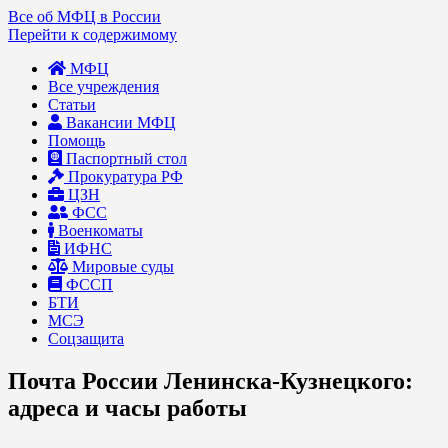
Все об МФЦ в России
Перейти к содержимому
МФЦ
Все учреждения
Статьи
Вакансии МФЦ
Помощь
Паспортный стол
Прокуратура РФ
ЦЗН
ФСС
Военкоматы
ИФНС
Мировые суды
ФССП
БТИ
МСЭ
Соцзащита
Почта России Ленинска-Кузнецкого:
адреса и часы работы