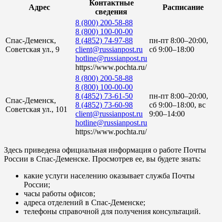
Контактные
Адрес
Расписание
сведения
8 (800) 200-58-88
8 (800) 100-00-00
Спас-Деменск,
8 (4852) 74-97-88
пн-пт 8:00–20:00,
Советская ул., 9
client@russianpost.ru
сб 9:00–18:00
hotline@russianpost.ru
https://www.pochta.ru/
8 (800) 200-58-88
8 (800) 100-00-00
8 (4852) 73-61-50
пн-пт 8:00–20:00,
Спас-Деменск,
8 (4852) 73-60-98
сб 9:00–18:00, вс
Советская ул., 101
client@russianpost.ru
9:00–14:00
hotline@russianpost.ru
https://www.pochta.ru/
Здесь приведена официальная информация о работе Почты
России в Спас-Деменске. Просмотрев ее, вы будете знать:
какие услуги населению оказывает служба Почты
России;
часы работы офисов;
адреса отделений в Спас-Деменске;
телефоны справочной для получения консультаций.