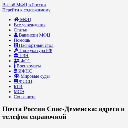
Все об МФЦ в России
Перейти к содержимому
МФЦ
Все учреждения
Статьи
Вакансии МФЦ
Помощь
Паспортный стол
Прокуратура РФ
ЦЗН
ФСС
Военкоматы
ИФНС
Мировые суды
ФССП
БТИ
МСЭ
Соцзащита
Почта России Спас-Деменска: адреса и
телефон справочной