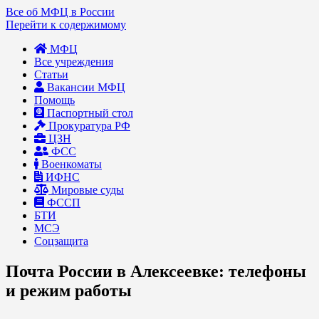
Все об МФЦ в России
Перейти к содержимому
МФЦ
Все учреждения
Статьи
Вакансии МФЦ
Помощь
Паспортный стол
Прокуратура РФ
ЦЗН
ФСС
Военкоматы
ИФНС
Мировые суды
ФССП
БТИ
МСЭ
Соцзащита
Почта России в Алексеевке: телефоны
и режим работы