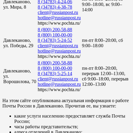
Давлеканово,
8 (34783) 4-24-06
9:00–18:00, вс 9:00–
ул. Мира, 8
8 (34783) 4-38-78
14:00
client@russianpost.ru
hotline@russianpost.ru
https://www.pochta.ru/
8 (800) 200-58-88
8 (800) 100-00-00
Давлеканово,
8 (34783) 5-24-52
пн-пт 8:00–20:00, сб
ул. Победы, 29
client@russianpost.ru
9:00–18:00
hotline@russianpost.ru
https://www.pochta.ru/
8 (800) 200-58-88
8 (800) 100-00-00
пн-пт 8:00–20:00,
Давлеканово,
8 (34783) 5-25-14
перерыв 12:00–13:00,
ул.
client@russianpost.ru
сб 9:00–18:00, перерыв
Ворошилова, 70
hotline@russianpost.ru
12:00–13:00
https://www.pochta.ru/
На этом сайте опубликована актуальная информация о работе
Почты России в Давлеканово. Прочитав ее, вы узнаете:
какие услуги населению предоставляет служба Почты
России;
часы работы представительств;
адреса отделений в Давлеканово;