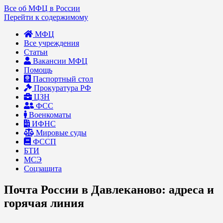
Все об МФЦ в России
Перейти к содержимому
МФЦ
Все учреждения
Статьи
Вакансии МФЦ
Помощь
Паспортный стол
Прокуратура РФ
ЦЗН
ФСС
Военкоматы
ИФНС
Мировые суды
ФССП
БТИ
МСЭ
Соцзащита
Почта России в Давлеканово: адреса и
горячая линия