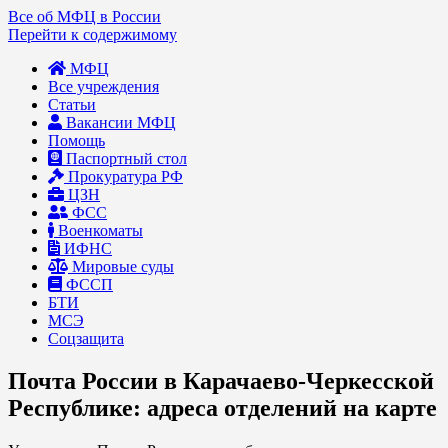
Все об МФЦ в России
Перейти к содержимому
МФЦ
Все учреждения
Статьи
Вакансии МФЦ
Помощь
Паспортный стол
Прокуратура РФ
ЦЗН
ФСС
Военкоматы
ИФНС
Мировые суды
ФССП
БТИ
МСЭ
Соцзащита
Почта России в Карачаево-Черкесской
Республике: адреса отделений на карте