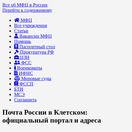
Все об МФЦ в России
Перейти к содержимому
МФЦ
Все учреждения
Статьи
Вакансии МФЦ
Помощь
Паспортный стол
Прокуратура РФ
ЦЗН
ФСС
Военкоматы
ИФНС
Мировые суды
ФССП
БТИ
МСЭ
Соцзащита
Почта России в Клетском:
официальный портал и адреса