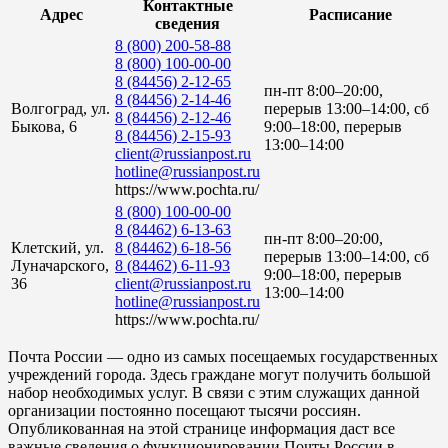
Контактные
Адрес
Расписание
сведения
8 (800) 200-58-88
8 (800) 100-00-00
8 (84456) 2-12-65
пн-пт 8:00–20:00,
8 (84456) 2-14-46
Волгоград, ул.
перерыв 13:00–14:00, сб
8 (84456) 2-12-46
Быкова, 6
9:00–18:00, перерыв
8 (84456) 2-15-93
13:00–14:00
client@russianpost.ru
hotline@russianpost.ru
https://www.pochta.ru/
8 (800) 100-00-00
8 (84462) 6-13-63
пн-пт 8:00–20:00,
Клетский, ул.
8 (84462) 6-18-56
перерыв 13:00–14:00, сб
Луначарского,
8 (84462) 6-11-93
9:00–18:00, перерыв
36
client@russianpost.ru
13:00–14:00
hotline@russianpost.ru
https://www.pochta.ru/
Почта России — одно из самых посещаемых государственных
учреждений города. Здесь граждане могут получить большой
набор необходимых услуг. В связи с этим служащих данной
организации постоянно посещают тысячи россиян.
Опубликованная на этой странице информация даст все
важные сведения о функционировании Почты России в