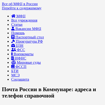
Все об МФЦ в России
Перейти к содержимому
МФЦ
Все учреждения
Статьи
Вакансии МФЦ
Помощь
Паспортный стол
Прокуратура РФ
ЦЗН
ФСС
Военкоматы
ИФНС
Мировые суды
ФССП
БТИ
МСЭ
Соцзащита
Почта России в Коммунаре: адреса и
телефон справочной