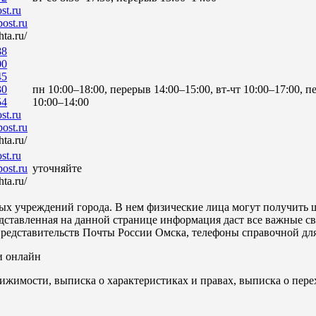
st.ru
ost.ru
ta.ru/
88
00
45
30
пн 10:00–18:00, перерыв 14:00–15:00, вт-чт 10:00–17:00, п
54
10:00–14:00
st.ru
ost.ru
ta.ru/
st.ru
ost.ru
уточняйте
ta.ru/
ых учреждений города. В нем физические лица могут получить ш
дставленная на данной странице информация даст все важные с
представительств Почты России Омска, телефоны справочной дл
и онлайн
ижимости, выписка о характеристиках и правах, выписка о пере