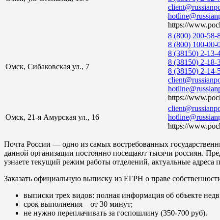
client@russianpo
hotline@russianp
https://www.poch
8 (800) 200-58-
8 (800) 100-00-
8 (38150) 2-13-
8 (38150) 2-18-
Омск, Сибаковская ул., 7
8 (38150) 2-14-
client@russianpo
hotline@russianp
https://www.poch
client@russianpo
Омск, 21-я Амурская ул., 16
hotline@russianp
https://www.poch
Почта России — одно из самых востребованных государственн
данной организации постоянно посещают тысячи россиян. Пре
узнаете текущий режим работы отделений, актуальные адреса 
Заказать официальную выписку из ЕГРН о праве собственност
выписки трех видов: полная информация об объекте недв
срок выполнения – от 30 минут;
не нужно переплачивать за госпошлину (350-700 руб).