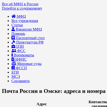
Все об МФЦ в России
Перейти к содержимому
МФЦ
Все учреждения
Статьи
Вакансии МФЦ
Помощь
Паспортный стол
Прокуратура РФ
ЦЗН
ФСС
Военкоматы
ИФНС
Мировые суды
ФССП
БТИ
МСЭ
Соцзащита
Почта России в Омске: адреса и номера
Контактн
Адрес
сведени