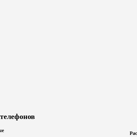
 телефонов
ые
Ра
я