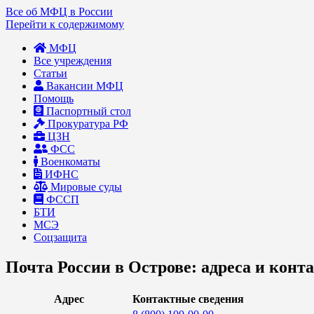
Все об МФЦ в России
Перейти к содержимому
МФЦ
Все учреждения
Статьи
Вакансии МФЦ
Помощь
Паспортный стол
Прокуратура РФ
ЦЗН
ФСС
Военкоматы
ИФНС
Мировые суды
ФССП
БТИ
МСЭ
Соцзащита
Почта России в Острове: адреса и конт
Адрес
Контактные сведения