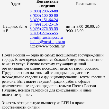
Контактные
Адрес
Расписание
сведения
8 (800) 200-58-88
8 (800) 100-00-00
8 (499) 151-64-24
8 (499) 151-25-16
Пущино, 32, м-
пн-пт 8:00–20:00, сб
8 (495) 276-55-55
н В
9:00–18:00
8 (495) 276-55-55
client@russianpost.ru
hotline@russianpost.ru
https://www.pochta.ru/
Почта России — одно из самых посещаемых госучреждений
города. В нем предоставляется большой перечень жизненно
важных услуг. Именно поэтому служащих данной
организации регулярно посещают десятки тысяч россиян.
Представленная на этом сайте информация даст все
необходимые сведения о функционировании Почты России в
регионе. Вы узнаете текущий график работы офисов,
действительные адреса представительств Почты России
Пущино, номера телефонов для консультаций и иные
полезные данные.
Заказать официальную выписку из ЕГРН о праве
собственности онлайн