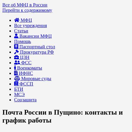
Все об МФЦ в России
Перейти к содержимому
МФЦ
Все учреждения
Статьи
Вакансии МФЦ
Помощь
Паспортный стол
Прокуратура РФ
ЦЗН
ФСС
Военкоматы
ИФНС
Мировые суды
ФССП
БТИ
МСЭ
Соцзащита
Почта России в Пущино: контакты и
график работы