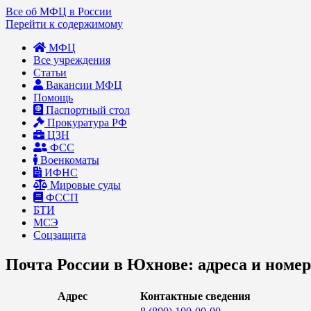
Все об МФЦ в России
Перейти к содержимому
МФЦ
Все учреждения
Статьи
Вакансии МФЦ
Помощь
Паспортный стол
Прокуратура РФ
ЦЗН
ФСС
Военкоматы
ИФНС
Мировые суды
ФССП
БТИ
МСЭ
Соцзащита
Почта России в Юхнове: адреса и номе
Адрес
Контактные сведения