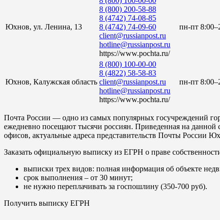
8 (800) 100-00-00
8 (800) 200-58-88
8 (4742) 74-08-85
Юхнов, ул. Ленина, 13
8 (4742) 74-09-60
пн-пт 8:00–2
client@russianpost.ru
hotline@russianpost.ru
https://www.pochta.ru/
8 (800) 100-00-00
8 (4822) 58-58-83
Юхнов, Калужская область
client@russianpost.ru
пн-пт 8:00–
hotline@russianpost.ru
https://www.pochta.ru/
Почта России — одно из самых популярных госучреждений гор
ежедневно посещают тысячи россиян. Приведенная на данной 
офисов, актуальные адреса представительств Почты России Юх
Заказать официальную выписку из ЕГРН о праве собственност
выписки трех видов: полная информация об объекте недв
срок выполнения – от 30 минут;
не нужно переплачивать за госпошлину (350-700 руб).
Получить выписку ЕГРН