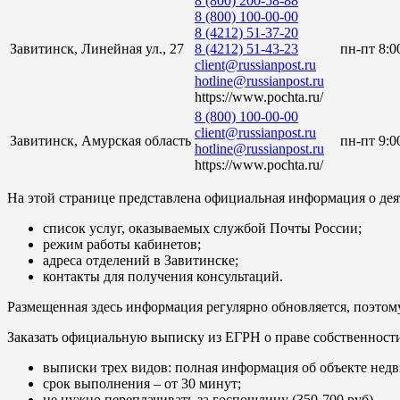
8 (800) 200-58-88
8 (800) 100-00-00
8 (4212) 51-37-20
Завитинск, Линейная ул., 27
8 (4212) 51-43-23
пн-пт 8:0
client@russianpost.ru
hotline@russianpost.ru
https://www.pochta.ru/
8 (800) 100-00-00
client@russianpost.ru
Завитинск, Амурская область
пн-пт 9:0
hotline@russianpost.ru
https://www.pochta.ru/
На этой странице представлена официальная информация о деят
список услуг, оказываемых службой Почты России;
режим работы кабинетов;
адреса отделений в Завитинске;
контакты для получения консультаций.
Размещенная здесь информация регулярно обновляется, поэтому
Заказать официальную выписку из ЕГРН о праве собственност
выписки трех видов: полная информация об объекте недв
срок выполнения – от 30 минут;
не нужно переплачивать за госпошлину (350-700 руб).