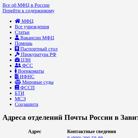
Все об МФЦ в России
Перейти к содержимому
МФЦ
Все учреждения
Статьи
Вакансии МФЦ
Помощь
Паспортный стол
Прокуратура РФ
ЦЗН
ФСС
Военкоматы
ИФНС
Мировые суды
ФССП
БТИ
МСЭ
Соцзащита
Адреса отделений Почты России в Зави
Адрес
Контактные сведения