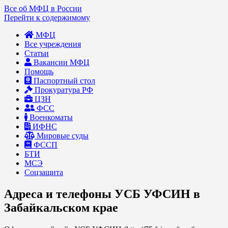
Все об МФЦ в России
Перейти к содержимому
МФЦ
Все учреждения
Статьи
Вакансии МФЦ
Помощь
Паспортный стол
Прокуратура РФ
ЦЗН
ФСС
Военкоматы
ИФНС
Мировые суды
ФССП
БТИ
МСЭ
Соцзащита
Адреса и телефоны УСБ УФСИН в
Забайкальском крае