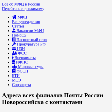
Все об МФЦ в России
Перейти к содержимому
МФЦ
Все учреждения
Статьи
Вакансии МФЦ
Помощь
Паспортный стол
Прокуратура РФ
ЦЗН
ФСС
Военкоматы
ИФНС
Мировые суды
ФССП
БТИ
МСЭ
Соцзащита
Адреса всех филиалов Почты России
Новороссийска с контактами