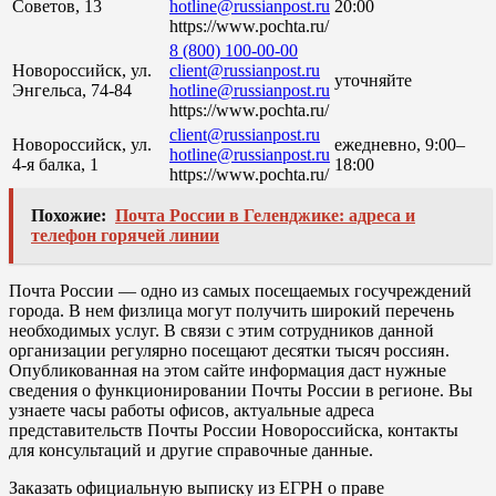
Советов, 13
hotline@russianpost.ru
20:00
https://www.pochta.ru/
8 (800) 100-00-00
Новороссийск, ул.
client@russianpost.ru
уточняйте
Энгельса, 74-84
hotline@russianpost.ru
https://www.pochta.ru/
client@russianpost.ru
Новороссийск, ул.
ежедневно, 9:00–
hotline@russianpost.ru
4-я балка, 1
18:00
https://www.pochta.ru/
Похожие:
Почта России в Геленджике: адреса и
телефон горячей линии
Почта России — одно из самых посещаемых госучреждений
города. В нем физлица могут получить широкий перечень
необходимых услуг. В связи с этим сотрудников данной
организации регулярно посещают десятки тысяч россиян.
Опубликованная на этом сайте информация даст нужные
сведения о функционировании Почты России в регионе. Вы
узнаете часы работы офисов, актуальные адреса
представительств Почты России Новороссийска, контакты
для консультаций и другие справочные данные.
Заказать официальную выписку из ЕГРН о праве