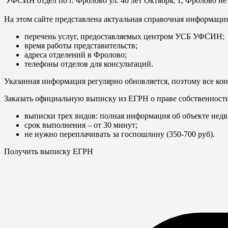
УФСИН отдел по г. Фролово
ул. 40 лет Октября, 1, Фролово
не
На этом сайте представлена актуальная справочная информац
перечень услуг, предоставляемых центром УСБ УФСИН;
время работы представительств;
адреса отделений в Фролово;
телефоны отделов для консультаций.
Указанная информация регулярно обновляется, поэтому все кон
Заказать официальную выписку из ЕГРН о праве собственност
выписки трех видов: полная информация об объекте недв
срок выполнения – от 30 минут;
не нужно переплачивать за госпошлину (350-700 руб).
Получить выписку ЕГРН