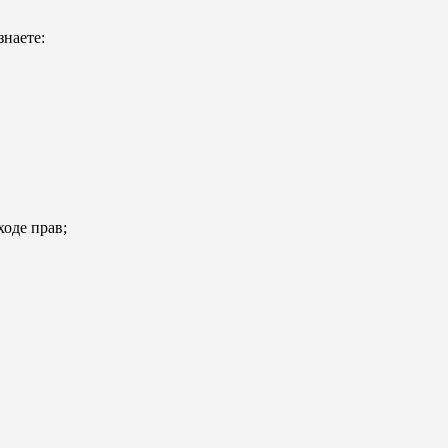
наете:
ходе прав;