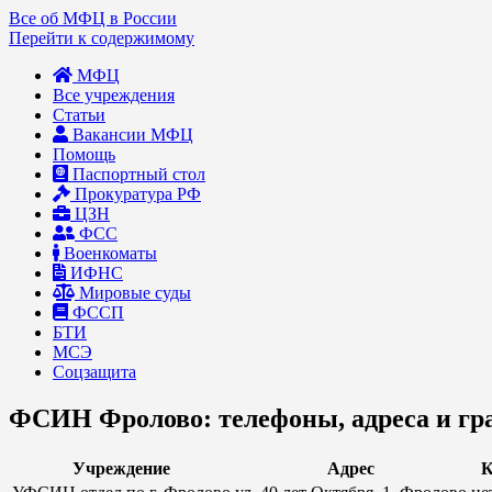
Все об МФЦ в России
Перейти к содержимому
МФЦ
Все учреждения
Статьи
Вакансии МФЦ
Помощь
Паспортный стол
Прокуратура РФ
ЦЗН
ФСС
Военкоматы
ИФНС
Мировые суды
ФССП
БТИ
МСЭ
Соцзащита
ФСИН Фролово: телефоны, адреса и гр
Учреждение
Адрес
К