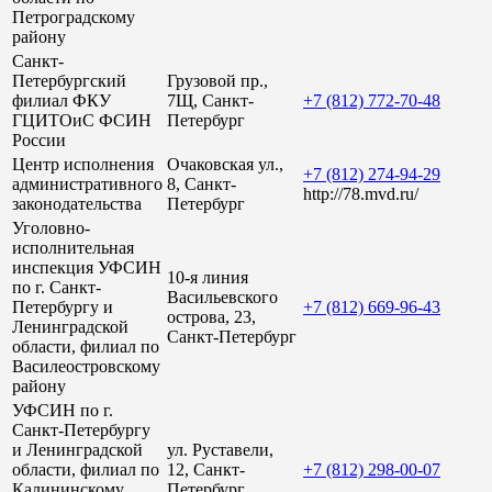
Петроградскому
району
Санкт-
Петербургский
Грузовой пр.,
филиал ФКУ
7Щ, Санкт-
+7 (812) 772-70-48
ГЦИТОиС ФСИН
Петербург
России
Центр исполнения
Очаковская ул.,
+7 (812) 274-94-29
административного
8, Санкт-
http://78.mvd.ru/
законодательства
Петербург
Уголовно-
исполнительная
инспекция УФСИН
10-я линия
по г. Санкт-
Васильевского
Петербургу и
+7 (812) 669-96-43
острова, 23,
Ленинградской
Санкт-Петербург
области, филиал по
Василеостровскому
району
УФСИН по г.
Санкт-Петербургу
и Ленинградской
ул. Руставели,
области, филиал по
12, Санкт-
+7 (812) 298-00-07
Калининскому
Петербург