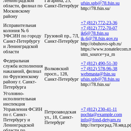
Ленинградской
Гагарина, 25,
ufsin.spb@78.fsin.su
области, филиал по
Санкт-Петербург
http://78.fsin.su/
Московскому
району
+7 (812) 772-23-36
Исправительная
+7 (812) 772-70-07
колония № 6
ik6@78.fsin.su
УФСИН по городу
Грузовой пр., 7Л,
ik-6@78.fsin.gov.ru
Санкт-Петербургу
Санкт-Петербург
http://obuhovo-spb.ru/
и Ленинградской
https://www.zonatelecom.r
области
utm_source=ya_m
Федеральная
+7 (812) 490-51-30
служба исполнения
Волковский
+7 (812) 578-96-38
наказаний, филиал
просп., 128,
webmasta@fsin.su
по Фрунзенскому
Санкт-Петербург
ufsin.spb@78.fsin.su
району г. Санкт-
http://78.fsin.su/
Петербурга
Уголовно-
исполнительная
инспекция
Управления ФСИН
+7 (812) 230-41-11
Петрозаводская
по г. Санкт-
pochta@example.com
ул., 18, Санкт-
Петербургу и
info@fond-detyam.ru
Петербург
Ленинградской
http://петроград.78.мвд.р
области по