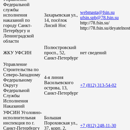
Федеральной
службы
webmasta@fsin.su
исполнения
Захарьевская ул.,
ufsin.spb@78.fsin.su
наказаний по
14, посёлок
http://78.fsin.su/
городу Санкт-
Лисий Нос
http://78.fsin.su/deyatelno
Петербургу и
Ленинградской
области
Полюстровский
ЖКУ УФСИН
просп., 52,
нет сведений
Санкт-Петербург
Управление
Строительства по
Северо-Западному
4-я линия
Федеральному
Васильевского
Округу
+7 (812) 313-54-02
острова, 13,
Федеральной
Санкт-Петербург
Службы
Исполнения
Наказаний
УФСИН Уголовно-
исполнительная
Большая
инспекция по г.
Пороховская ул.,
+7 (812) 248-11-30
Санкт-Петербургу
37, корп. 2,