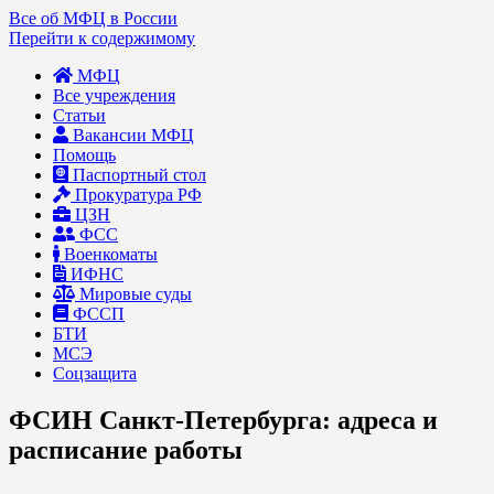
Все об МФЦ в России
Перейти к содержимому
МФЦ
Все учреждения
Статьи
Вакансии МФЦ
Помощь
Паспортный стол
Прокуратура РФ
ЦЗН
ФСС
Военкоматы
ИФНС
Мировые суды
ФССП
БТИ
МСЭ
Соцзащита
ФСИН Санкт-Петербурга: адреса и
расписание работы