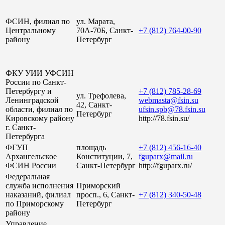
ФСИН, филиал по
ул. Марата,
Центральному
70А-70Б, Санкт-
+7 (812) 764-00-90
району
Петербург
ФКУ УИИ УФСИН
России по Санкт-
Петербургу и
+7 (812) 785-28-69
ул. Трефолева,
Ленинградской
webmasta@fsin.su
42, Санкт-
области, филиал по
ufsin.spb@78.fsin.su
Петербург
Кировскому району
http://78.fsin.su/
г. Санкт-
Петербурга
ФГУП
площадь
+7 (812) 456-16-40
Архангельское
Конституции, 7,
fguparx@mail.ru
ФСИН России
Санкт-Петербург
http://fguparx.ru/
Федеральная
служба исполнения
Приморский
наказаний, филиал
просп., 6, Санкт-
+7 (812) 340-50-48
по Приморскому
Петербург
району
Управление