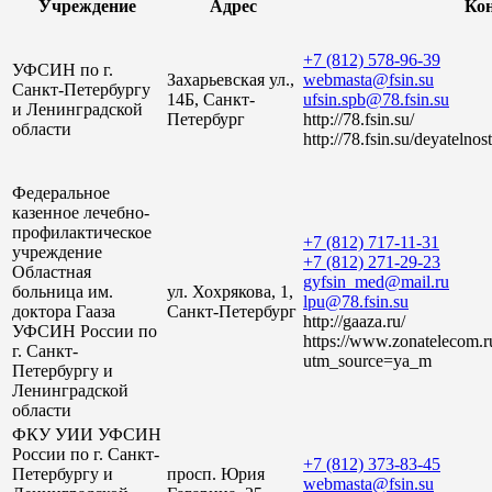
Учреждение
Адрес
Ко
+7 (812) 578-96-39
УФСИН по г.
Захарьевская ул.,
webmasta@fsin.su
Санкт-Петербургу
14Б, Санкт-
ufsin.spb@78.fsin.su
и Ленинградской
Петербург
http://78.fsin.su/
области
http://78.fsin.su/deyatelno
Федеральное
казенное лечебно-
профилактическое
+7 (812) 717-11-31
учреждение
+7 (812) 271-29-23
Областная
gyfsin_med@mail.ru
больница им.
ул. Хохрякова, 1,
lpu@78.fsin.su
доктора Гааза
Санкт-Петербург
http://gaaza.ru/
УФСИН России по
https://www.zonatelecom.r
г. Санкт-
utm_source=ya_m
Петербургу и
Ленинградской
области
ФКУ УИИ УФСИН
России по г. Санкт-
+7 (812) 373-83-45
Петербургу и
просп. Юрия
webmasta@fsin.su