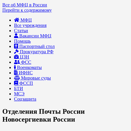
Все об МФЦ в России
Перейти к содержимому
МФЦ
Все учреждения
Статьи
Вакансии МФЦ
Помощь
Паспортный стол
Прокуратура РФ
ЦЗН
ФСС
Военкоматы
ИФНС
Мировые суды
ФССП
БТИ
МСЭ
Соцзащита
Отделения Почты России
Новосергиевки России