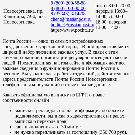
8 (800) 200-58-88
пн-пт 8:00–20:00,
8 (800) 100-00-00
Новосергиевка, пр.
перерыв 13:00–
8 (35345) 3-14-98
Калинина, 7/94, пос.
14:00, сб 9:00–
client@russianpost.ru
Новосергиевка
18:00, перерыв
hotline@russianpost.ru
13:00–14:00
https://www.pochta.ru/
Почта России — одно из самых востребованных
государственных учреждений города. В нем предоставляется
широкий набор жизненно важных услуг. В связи с этим
служащих данной организации регулярно посещают тысячи
людей. Представленная на этом сайте информация даст все
важные сведения о функционировании Почты России в
регионе. Вы узнаете часы работы отделений, действительные
адреса представительств Почты России Новосергиевки,
телефоны для консультаций и иные важные данные.
Заказать официальную выписку из ЕГРН о праве
собственности онлайн
выписки трех видов: полная информация об объекте
недвижимости, выписка о характеристиках и правах,
выписка о переходе прав;
срок выполнения – от 30 минут;
не нужно переплачивать за госпошлину (350-700 руб).