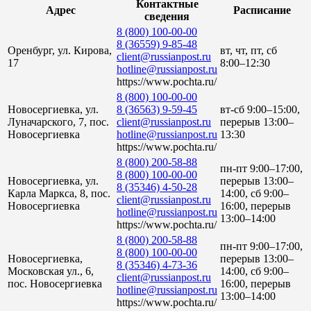
Контактные
Адрес
Расписание
сведения
8 (800) 100-00-00
8 (36559) 9-85-48
Оренбург, ул. Кирова,
вт, чт, пт, сб
client@russianpost.ru
17
8:00–12:30
hotline@russianpost.ru
https://www.pochta.ru/
8 (800) 100-00-00
Новосергиевка, ул.
8 (36563) 9-59-45
вт-сб 9:00–15:00,
Луначарского, 7, пос.
client@russianpost.ru
перерыв 13:00–
Новосергиевка
hotline@russianpost.ru
13:30
https://www.pochta.ru/
8 (800) 200-58-88
пн-пт 9:00–17:00,
8 (800) 100-00-00
Новосергиевка, ул.
перерыв 13:00–
8 (35346) 4-50-28
Карла Маркса, 8, пос.
14:00, сб 9:00–
client@russianpost.ru
Новосергиевка
16:00, перерыв
hotline@russianpost.ru
13:00–14:00
https://www.pochta.ru/
8 (800) 200-58-88
пн-пт 9:00–17:00,
8 (800) 100-00-00
Новосергиевка,
перерыв 13:00–
8 (35346) 4-73-36
Московская ул., 6,
14:00, сб 9:00–
client@russianpost.ru
пос. Новосергиевка
16:00, перерыв
hotline@russianpost.ru
13:00–14:00
https://www.pochta.ru/